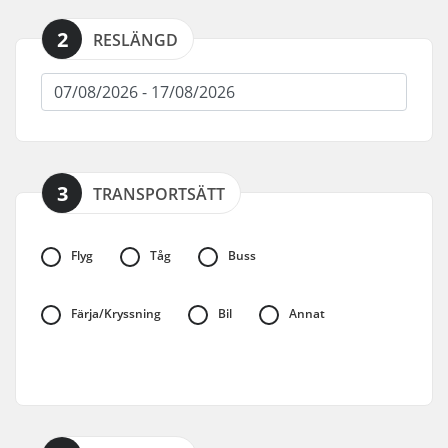
2
RESLÄNGD
3
TRANSPORTSÄTT
Flyg
Tåg
Buss
Färja/Kryssning
Bil
Annat