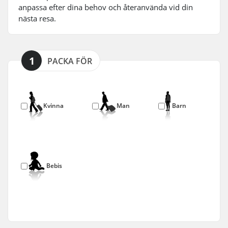
anpassa efter dina behov och återanvända vid din
nästa resa.
1
PACKA FÖR
Kvinna
Man
Barn
Bebis