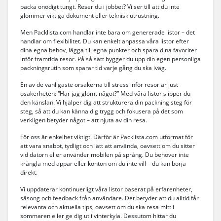
packa onödigt tungt. Reser du i jobbet? Vi ser till att du inte
glömmer viktiga dokument eller teknisk utrustning.
Men Packlista.com handlar inte bara om genererade listor – det
handlar om flexibilitet. Du kan enkelt anpassa våra listor efter
dina egna behov, lägga till egna punkter och spara dina favoriter
inför framtida resor. På så sätt bygger du upp din egen personliga
packningsrutin som sparar tid varje gång du ska iväg.
En av de vanligaste orsakerna till stress inför resor är just
osäkerheten: “Har jag glömt något?” Med våra listor slipper du
den känslan. Vi hjälper dig att strukturera din packning steg för
steg, så att du kan känna dig trygg och fokusera på det som
verkligen betyder något – att njuta av din resa.
För oss är enkelhet viktigt. Därför är Packlista.com utformat för
att vara snabbt, tydligt och lätt att använda, oavsett om du sitter
vid datorn eller använder mobilen på språng. Du behöver inte
krångla med appar eller konton om du inte vill – du kan börja
direkt.
Vi uppdaterar kontinuerligt våra listor baserat på erfarenheter,
säsong och feedback från användare. Det betyder att du alltid får
relevanta och aktuella tips, oavsett om du ska resa mitt i
sommaren eller ge dig ut i vinterkyla. Dessutom hittar du