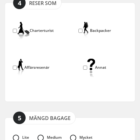
4
RESER SOM
Charterturist
Backpacker
Affärsresenär
Annat
5
MÄNGD BAGAGE
Lite
Medium
Mycket