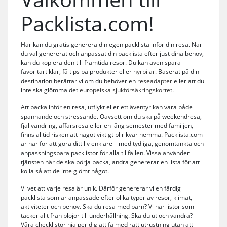
Packlista.com!
Här kan du gratis generera din egen packlista inför din resa. När
du väl genererat och anpassat din packlista efter just dina behov,
kan du kopiera den till framtida resor. Du kan även spara
favoritartiklar, få tips på produkter eller
hyrbilar
. Baserat på din
destination berättar vi om du behöver en
reseadapter
eller att du
inte ska glömma det
europeiska sjukförsäkringskortet
.
Att packa inför en resa, utflykt eller ett äventyr kan vara både
spännande och stressande. Oavsett om du ska på weekendresa,
fjällvandring, affärsresa eller en lång semester med familjen,
finns alltid risken att något viktigt blir kvar hemma. Packlista.com
är här för att göra ditt liv enklare – med tydliga, genomtänkta och
anpassningsbara packlistor för alla tillfällen. Vissa använder
tjänsten när de ska börja packa, andra genererar en lista för att
kolla så att de inte glömt något.
Vi vet att varje resa är unik. Därför genererar vi en färdig
packlista som är anpassade efter olika typer av resor, klimat,
aktiviteter och behov. Ska du resa med barn? Vi har listor som
täcker allt från blöjor till underhållning. Ska du ut och vandra?
Våra checklistor hjälper dig att få med rätt utrustning utan att